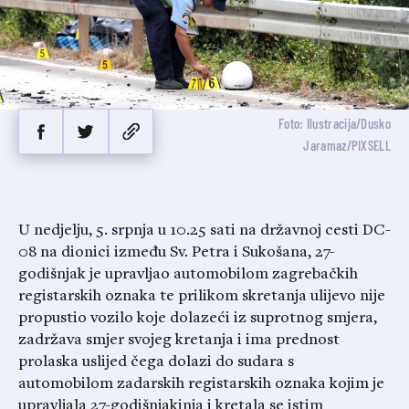
Foto: Ilustracija/Dusko
Jaramaz/PIXSELL
U nedjelju, 5. srpnja u 10.25 sati na državnoj cesti DC-
08 na dionici između Sv. Petra i Sukošana, 27-
godišnjak je upravljao automobilom zagrebačkih
registarskih oznaka te prilikom skretanja ulijevo nije
propustio vozilo koje dolazeći iz suprotnog smjera,
zadržava smjer svojeg kretanja i ima prednost
prolaska uslijed čega dolazi do sudara s
automobilom zadarskih registarskih oznaka kojim je
upravljala 27-godišnjakinja i kretala se istim