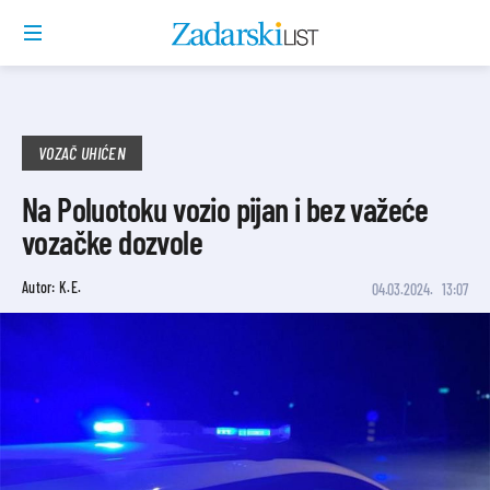
VOZAČ UHIĆEN
Na Poluotoku vozio pijan i bez važeće
vozačke dozvole
Autor: K.E.
04.03.2024.
13:07