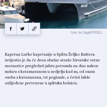
Foto: Ivo Cagalj/PIXSELL
Kapetan Lučke kapetanije u Splitu Željko Kuštera
izvijestio je da će dron obalne straže Hrvatske ratne
mornarice pregledati jahtu potonulu na dno nakon
sudara s katamaranom u nedjelju kad su, od osam
osoba s katamarana, tri poginule, a četiri lakše
ozlijeđene prevezene u splitsku bolnicu.