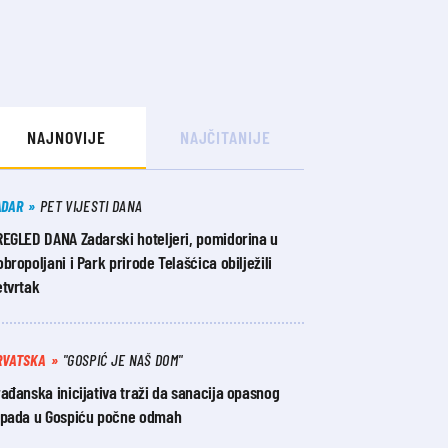
NAJNOVIJE
NAJČITANIJE
ADAR
PET VIJESTI DANA
REGLED DANA Zadarski hoteljeri, pomidorina u
bropoljani i Park prirode Telašćica obilježili
etvrtak
RVATSKA
"GOSPIĆ JE NAŠ DOM"
ađanska inicijativa traži da sanacija opasnog
tpada u Gospiću počne odmah