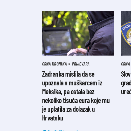
CRNA KRONIKA
PRIJEVARA
CRNA
Zadranka mislila da se
Slov
upoznala s muškarcem iz
građ
Meksika, pa ostala bez
ure
nekoliko tisuća eura koje mu
je uplatila za dolazak u
Hrvatsku