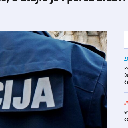
Z
P
Do
č
H
Gr
o