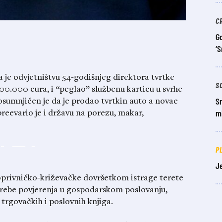
C
Go
‘S
a je odvjetništvu 54-godišnjeg direktora tvrtke
S
100.000 eura, i “peglao” službenu karticu u svrhe
Sm
sumnjičen je da je prodao tvrtkin auto a novac
mi
reevario je i državu na porezu, makar,
P
Je
 koprivničko-križevačke dovršetkom istrage terete
trebe povjerenja u gospodarskom poslovanju,
trgovačkih i poslovnih knjiga.