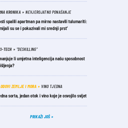
RNA KRONIKA
NEVJEROJATNO PONAŠANJE
sti spalili apartman pa mirno nastavili tulumariti:
mijali su se i pokazivali mi srednji prst’
CI-TECH
"DESKILLING"
anjuje li umjetna inteligencija našu sposobnost
šljenja?
LODOVI ZEMLJE I MORA
VINO TJEDNA
dna sorta, jedan otok i vino koje je osvojilo svijet
PRIKAŽI JOŠ