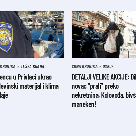
 KRONIKA
TEŠKA KRAĐA
CRNA KRONIKA
USKOK
encu u Privlaci ukrao
DETALJI VELIKE AKCIJE: Dil
evinski materijal i klima
novac “prali” preko
đaje
nekretnina. Kolovođa, bivš
maneken!