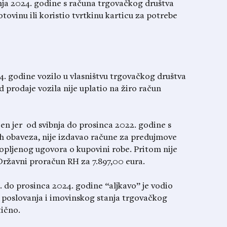
nja 2024. godine s računa trgovačkog društva
ovinu ili koristio tvrtkinu karticu za potrebe
4. godine vozilo u vlasništvu trgovačkog društva
d prodaje vozila nije uplatio na žiro račun
en jer od svibnja do prosinca 2022. godine s
h obaveza, nije izdavao račune za predujmove
opljenog ugovora o kupovini robe. Pritom nije
 Državni proračun RH za 7.897,00 eura.
 do prosinca 2024. godine “aljkavo” je vodio
t poslovanja i imovinskog stanja trgovačkog
tično.