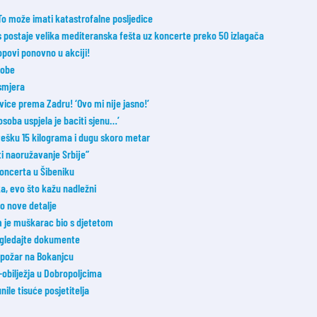
 To može imati katastrofalne posljedice
postaje velika mediteranska fešta uz koncerte preko 50 izlagača
opovi ponovno u akciji!
sobe
smjera
vice prema Zadru! ‘Ovo mi nije jasno!’
osoba uspjela je baciti sjenu…’
 tešku 15 kilograma i dugu skoro metar
ti naoružavanje Srbije”
koncerta u Šibeniku
a, evo što kažu nadležni
o nove detalje
m je muškarac bio s djetetom
Pogledajte dokumente
i požar na Bokanjcu
bilježja u Dobropoljcima
nile tisuće posjetitelja