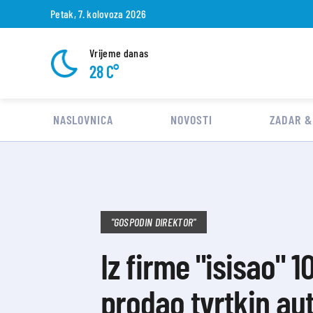
Petak, 7. kolovoza 2026
Vrijeme danas
28 C°
NASLOVNICA
NOVOSTI
ZADAR &
"GOSPODIN DIREKTOR"
Iz firme "isisao" 
prodao tvrtkin auto