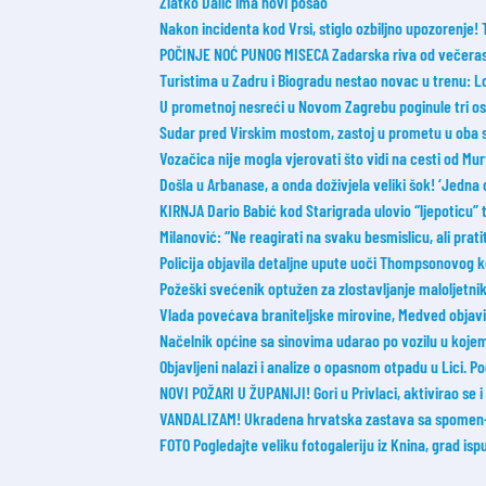
Zlatko Dalić ima novi posao
Nakon incidenta kod Vrsi, stiglo ozbiljno upozorenje!
POČINJE NOĆ PUNOG MISECA Zadarska riva od večeras 
Turistima u Zadru i Biogradu nestao novac u trenu: L
U prometnoj nesreći u Novom Zagrebu poginule tri o
Sudar pred Virskim mostom, zastoj u prometu u oba 
Vozačica nije mogla vjerovati što vidi na cesti od Mur
Došla u Arbanase, a onda doživjela veliki šok! ‘Jedna 
KIRNJA Dario Babić kod Starigrada ulovio “ljepoticu”
Milanović: “Ne reagirati na svaku besmislicu, ali prati
Policija objavila detaljne upute uoči Thompsonovog 
Požeški svećenik optužen za zlostavljanje maloljetnik
Vlada povećava braniteljske mirovine, Medved objavi
Načelnik općine sa sinovima udarao po vozilu u koje
Objavljeni nalazi i analize o opasnom otpadu u Lici. 
NOVI POŽARI U ŽUPANIJI! Gori u Privlaci, aktivirao se 
VANDALIZAM! Ukradena hrvatska zastava sa spomen-o
FOTO Pogledajte veliku fotogaleriju iz Knina, grad ispu