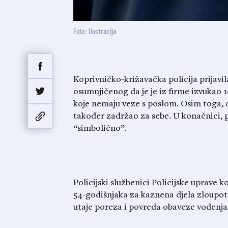
Foto: Ilustracija
Koprivničko-križavačka policija prijavil
osumnjičenog da je je iz firme izvukao 
koje nemaju veze s poslom. Osim toga, o
također zadržao za sebe. U konačnici, p
“simbolično”.
Policijski službenici Policijske uprave
54-godišnjaka za kaznena djela zloupo
utaje poreza i povreda obaveze vođenja 