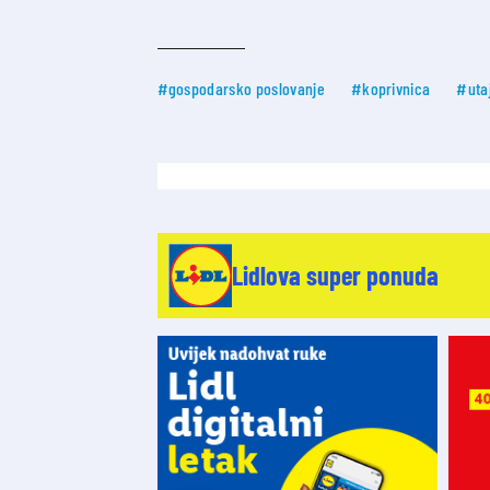
#gospodarsko poslovanje
#koprivnica
#uta
Lidlova super ponuda