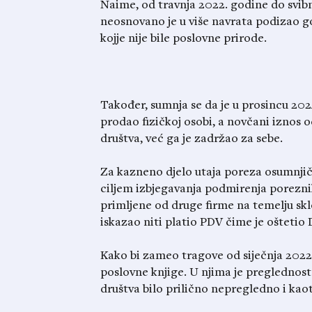
Naime, od travnja 2022. godine do svib
neosnovano je u više navrata podizao got
kojje nije bile poslovne prirode.
Također, sumnja se da je u prosincu 202
prodao fizičkoj osobi, a novčani iznos o
društva, već ga je zadržao za sebe.
Za kazneno djelo utaja poreza osumnjič
ciljem izbjegavanja podmirenja porezni
primljene od druge firme na temelju skl
iskazao niti platio PDV čime je oštetio
Kako bi zameo tragove od siječnja 2022.
poslovne knjige. U njima je preglednos
društva bilo prilično nepregledno i kao