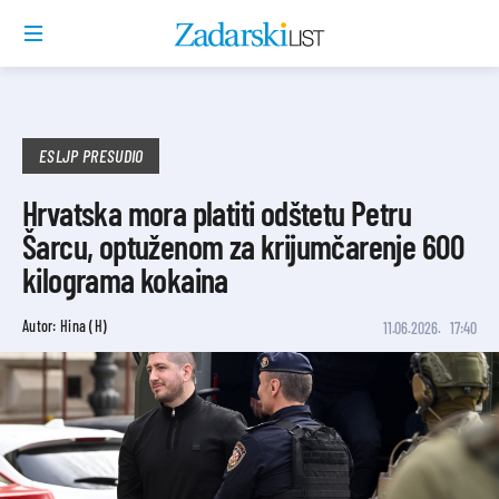
ESLJP PRESUDIO
Hrvatska mora platiti odštetu Petru
Šarcu, optuženom za krijumčarenje 600
kilograma kokaina
Autor: Hina (H)
11.06.2026.
17:40