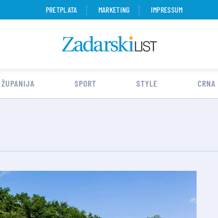
PRETPLATA
MARKETING
IMPRESSUM
 ŽUPANIJA
SPORT
STYLE
CRNA