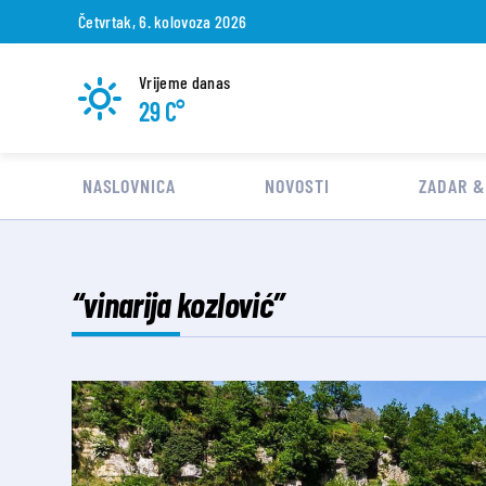
Četvrtak, 6. kolovoza 2026
Vrijeme danas
29 C°
NASLOVNICA
NOVOSTI
ZADAR &
“vinarija kozlović”