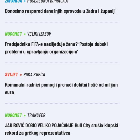
ŽUPANIJA
POSLJEDNJI ISPRAĆAJI
Donosimo raspored današnjih sprovoda u Zadru i županiji
NOGOMET
VELIKI IZAZOV
Predsjednika FIFA-e naslijeđuje žena? ‘Postoje duboki
problemi u upravljanju organizacijom’
SVIJET
PUKA SREĆA
Komunalni radnici pomogli pronaći dobitni listić od milijun
eura
NOGOMET
TRANSFER
JAKIROVIĆ DOBIO VELIKO POJAČANJE Hull City srušio klupski
rekord za grčkog reprezentativca