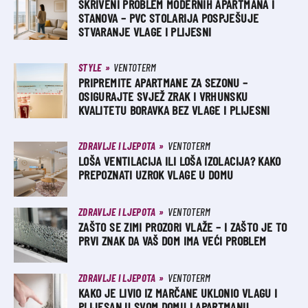
SKRIVENI PROBLEM MODERNIH APARTMANA I
STANOVA – PVC STOLARIJA POSPJEŠUJE
STVARANJE VLAGE I PLIJESNI
STYLE
VENTOTERM
PRIPREMITE APARTMANE ZA SEZONU –
OSIGURAJTE SVJEŽ ZRAK I VRHUNSKU
KVALITETU BORAVKA BEZ VLAGE I PLIJESNI
ZDRAVLJE I LJEPOTA
VENTOTERM
LOŠA VENTILACIJA ILI LOŠA IZOLACIJA? KAKO
PREPOZNATI UZROK VLAGE U DOMU
ZDRAVLJE I LJEPOTA
VENTOTERM
ZAŠTO SE ZIMI PROZORI VLAŽE – I ZAŠTO JE TO
PRVI ZNAK DA VAŠ DOM IMA VEĆI PROBLEM
ZDRAVLJE I LJEPOTA
VENTOTERM
KAKO JE LIVIO IZ MARČANE UKLONIO VLAGU I
PLIJESAN U SVOM DOMU I APARTMANU