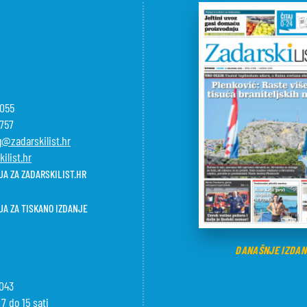
-055
-757
@zadarskilist.hr
ilist.hr
A ZA ZADARSKILIST.HR
JA ZA TISKANO IZDANJE
DANAŠNJE IZDAN
-043
7 do 15 sati