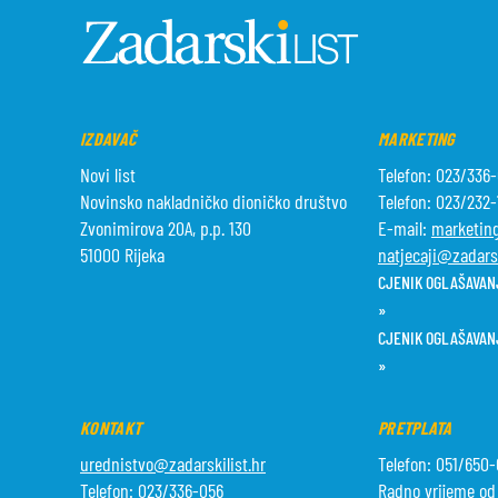
IZDAVAČ
MARKETING
Novi list
Telefon: 023/336
Novinsko nakladničko dioničko društvo
Telefon: 023/232
Zvonimirova 20A, p.p. 130
E-mail:
marketing
51000 Rijeka
natjecaji@zadarsk
CJENIK OGLAŠAVANJ
»
CJENIK OGLAŠAVAN
»
KONTAKT
PRETPLATA
urednistvo@zadarskilist.hr
Telefon: 051/650
Telefon: 023/336-056
Radno vrijeme od 