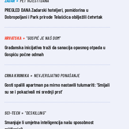
ZADAR
PET VIJESTI DANA
PREGLED DANA Zadarski hoteljeri, pomidorina u
Dobropoljani i Park prirode Telašćica obilježili četvrtak
HRVATSKA
"GOSPIĆ JE NAŠ DOM"
Građanska inicijativa traži da sanacija opasnog otpada u
Gospiću počne odmah
CRNA KRONIKA
NEVJEROJATNO PONAŠANJE
Gosti spalili apartman pa mirno nastavili tulumariti: ‘Smijali
su se i pokazivali mi srednji prst’
SCI-TECH
"DESKILLING"
Smanjuje li umjetna inteligencija našu sposobnost