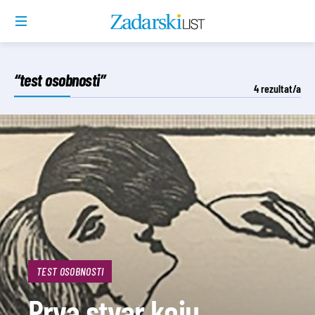
“test osobnosti”
4
rezultat/a
TEST OSOBNOSTI
Prva stvar koju