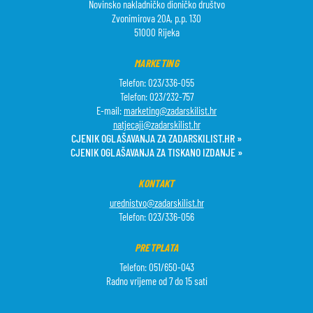
Novinsko nakladničko dioničko društvo
Zvonimirova 20A, p.p. 130
51000 Rijeka
MARKETING
Telefon: 023/336-055
Telefon: 023/232-757
E-mail:
marketing@zadarskilist.hr
natjecaji@zadarskilist.hr
CJENIK OGLAŠAVANJA ZA ZADARSKILIST.HR »
CJENIK OGLAŠAVANJA ZA TISKANO IZDANJE »
KONTAKT
urednistvo@zadarskilist.hr
Telefon: 023/336-056
PRETPLATA
Telefon: 051/650-043
Radno vrijeme od 7 do 15 sati