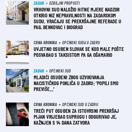
ZADAR
OZBILJNI PROPUSTI
VRHOVNI SUD NALOŽIO HITNE MJERE NADZOR
OTKRIO NIZ NEPRAVILNOSTI NA ZADARSKOM
SUDU. VRAĆAJU SE PREKRŠAJNE REFERADE U
PAG, BENKOVAC I BIOGRAD
CRNA KRONIKA
OPĆINSKI SUDA U ZADRU
UVJETNO OSUĐEN SLOVAK SE KOD MALE POŠTE
POSVAĐAO S TAKSISTOM PA GA OŠAMARIO
ZADAR
OPĆINSKI SUD
MLADIĆI OSUĐENI ZBOG UZVIKIVANJA
NACISTIČKOG POKLIČA U ZADRU: ‘POPILI SMO
PREVIŠE…’
CRNA KRONIKA
OPĆINSKI SUD U ZADRU
TREĆI PUT OSUĐEN ZA ISTOVRSNI PREKRŠAJ
PIJAN VRIJEĐAO SUPRUGU I ODGURIVAO JE,
KAŽNJEN S 14 DANA ZATVORA