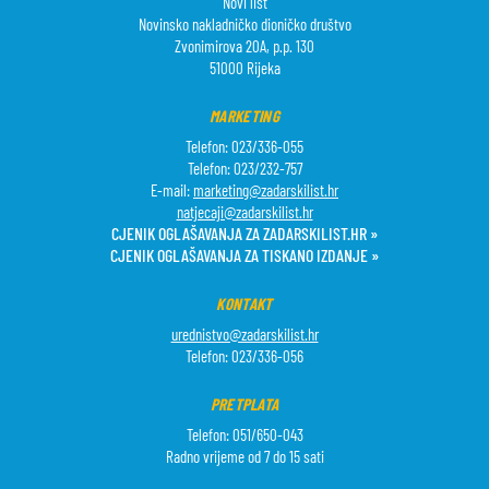
Novi list
Novinsko nakladničko dioničko društvo
Zvonimirova 20A, p.p. 130
51000 Rijeka
MARKETING
Telefon: 023/336-055
Telefon: 023/232-757
E-mail:
marketing@zadarskilist.hr
natjecaji@zadarskilist.hr
CJENIK OGLAŠAVANJA ZA ZADARSKILIST.HR »
CJENIK OGLAŠAVANJA ZA TISKANO IZDANJE »
KONTAKT
urednistvo@zadarskilist.hr
Telefon: 023/336-056
PRETPLATA
Telefon: 051/650-043
Radno vrijeme od 7 do 15 sati