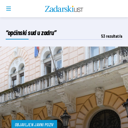
“općinski sud u zadru”
53
rezultat/a
OBJAVLJEN JAVNI POZIV