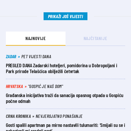
PRIKAŽI JOŠ VIJESTI
NAJNOVIJE
NAJČITANIJE
ZADAR
PET VIJESTI DANA
PREGLED DANA Zadarski hoteljeri, pomidorina u Dobropoljani i
Park prirode Telašćica obilježili četvrtak
HRVATSKA
"GOSPIĆ JE NAŠ DOM"
Građanska inicijativa traži da sanacija opasnog otpada u Gospiću
počne odmah
CRNA KRONIKA
NEVJEROJATNO PONAŠANJE
Gosti spalili apartman pa mirno nastavili tulumariti: ‘Smijali su se i
pokazivali mi srednji prst’