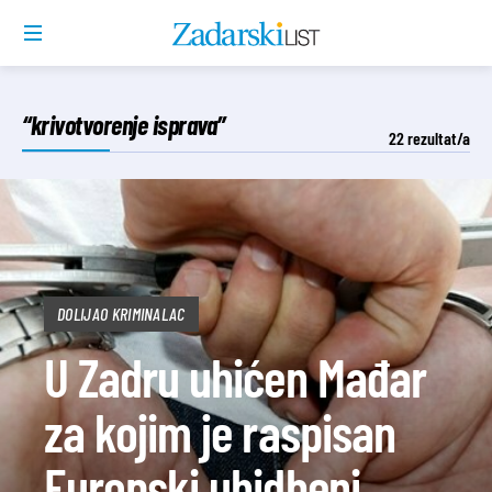
“krivotvorenje isprava”
22
rezultat/a
DOLIJAO KRIMINALAC
U Zadru uhićen Mađar
za kojim je raspisan
Europski uhidbeni