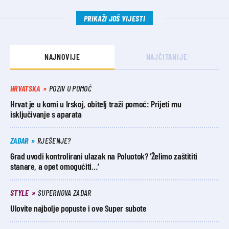
PRIKAŽI JOŠ VIJESTI
NAJNOVIJE
NAJČITANIJE
HRVATSKA
POZIV U POMOĆ
Hrvat je u komi u Irskoj, obitelj traži pomoć: Prijeti mu
isključivanje s aparata
ZADAR
RJEŠENJE?
Grad uvodi kontrolirani ulazak na Poluotok? ‘Želimo zaštititi
stanare, a opet omogućiti…’
STYLE
SUPERNOVA ZADAR
Ulovite najbolje popuste i ove Super subote