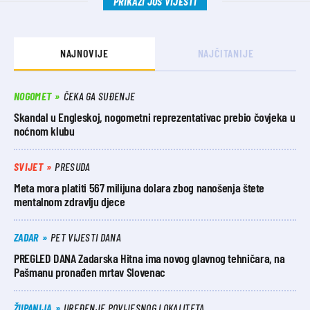
PRIKAŽI JOŠ VIJESTI
NAJNOVIJE
NAJČITANIJE
NOGOMET
ČEKA GA SUĐENJE
Skandal u Engleskoj, nogometni reprezentativac prebio čovjeka u
noćnom klubu
SVIJET
PRESUDA
Meta mora platiti 567 milijuna dolara zbog nanošenja štete
mentalnom zdravlju djece
ZADAR
PET VIJESTI DANA
PREGLED DANA Zadarska Hitna ima novog glavnog tehničara, na
Pašmanu pronađen mrtav Slovenac
ŽUPANIJA
UREĐENJE POVIJESNOG LOKALITETA