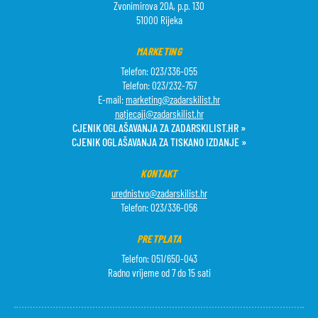
Zvonimirova 20A, p.p. 130
51000 Rijeka
MARKETING
Telefon: 023/336-055
Telefon: 023/232-757
E-mail:
marketing@zadarskilist.hr
natjecaji@zadarskilist.hr
CJENIK OGLAŠAVANJA ZA ZADARSKILIST.HR »
CJENIK OGLAŠAVANJA ZA TISKANO IZDANJE »
KONTAKT
urednistvo@zadarskilist.hr
Telefon: 023/336-056
PRETPLATA
Telefon: 051/650-043
Radno vrijeme od 7 do 15 sati