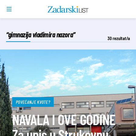
“gimnazija vladimira nazora”
30
rezultat/a
POVEĆANJE KVOTE?
NAVALA I OVE GODINE
Za upis u Strukovnu