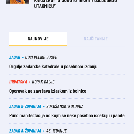
KARIJERU: “U SUBOTU IGRAM POSLJEDNJU
UTAKMICU”
NAJNOVIJE
NAJČITANIJE
ZADAR
UOČI VELIKE GOSPE
Orgulje zadarske katedrale u posebnom izdanju
HRVATSKA
KORAK DALJE
Oporavak ne završava izlaskom iz bolnice
ZADAR & ŽUPANIJA
SUKOŠANSKI KOLOVOZ
Puno manifestacija od kojih se neke posebno iščekuju i pamte
ZADAR & ŽUPANIJA
45. IZDANJE