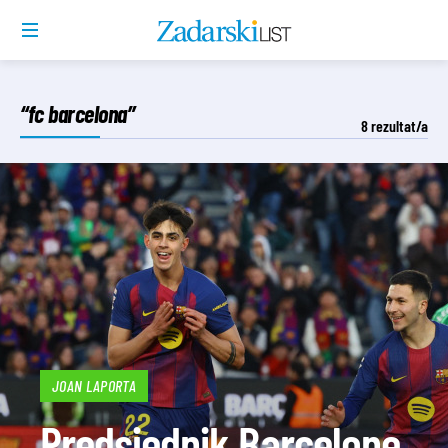
“fc barcelona”
8
rezultat/a
JOAN LAPORTA
Predsjednik Barcelone