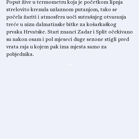
Poput žive u termometru koja je početkom lipnja
strelovito krenula uzlaznom putanjom, tako se
počela žariti i atmosfera uoči sutrašnjeg otvaranja
treće u nizu dalmatinske bitke za košarkaškog
prvaka Hrvatske. Stari znanci Zadar i Split očekivano
su nakon osam i pol mjeseci duge sezone stigli pred
vrata raja u kojem pak ima mjesta samo za
pobjednika.