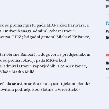
g
Ž
 će se prema mjestu pada MIG-a kod Daruvara, a
Vi
a Oružanih snaga admiral Robert Hranj i
t
vstva (HRZ) brigadni general Michael Križanec,
H
tar obrane Banožić, u dogovoru s predsjednikom
e se prema lokaciji pada MIG-a kod
Na
S admiral Hranj i zapovjednik HRZ-a Križanec,
ra
 Vlade Marko Milić.
i da se avion srušio oko 14 sati tijekom planske
vitom području kod Slatine u Virovitičko-