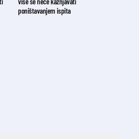
ti
više se neće kažnjavati
poništavanjem ispita