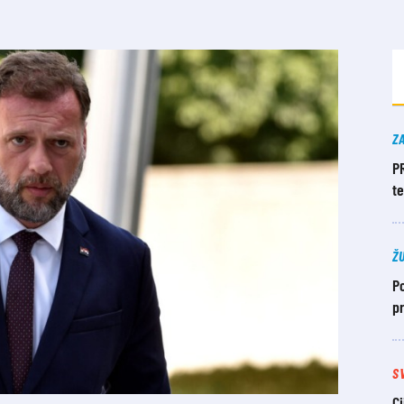
Z
P
t
Ž
Po
pr
S
Ci