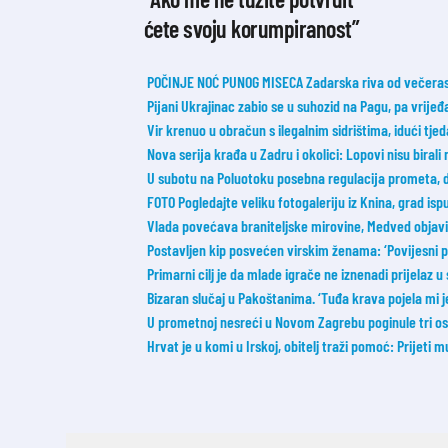
ćete svoju korumpiranost”
POČINJE NOĆ PUNOG MISECA Zadarska riva od večeras 
Pijani Ukrajinac zabio se u suhozid na Pagu, pa vrije
Vir krenuo u obračun s ilegalnim sidrištima, idući tj
Nova serija krađa u Zadru i okolici: Lopovi nisu birali
U subotu na Poluotoku posebna regulacija prometa, 
FOTO Pogledajte veliku fotogaleriju iz Knina, grad ispu
Vlada povećava braniteljske mirovine, Medved objavi
Postavljen kip posvećen virskim ženama: ‘Povijesni p
Primarni cilj je da mlade igrače ne iznenadi prijelaz u
Bizaran slučaj u Pakoštanima. ‘Tuđa krava pojela mi je 
U prometnoj nesreći u Novom Zagrebu poginule tri o
Hrvat je u komi u Irskoj, obitelj traži pomoć: Prijeti m