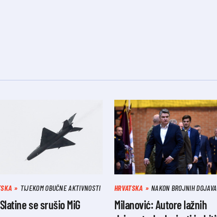
TSKA
TIJEKOM OBUČNE AKTIVNOSTI
HRVATSKA
NAKON BROJNIH DOJAVA
Slatine se srušio MiG
Milanović: Autore lažnih