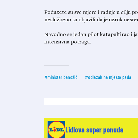
Poduzete su sve mjere i radnje u cilju p
neslužbeno su objavili da je uzrok nesr
Navodno se jedan pilot katapultirao i j
intenzivna potraga.
#ministar banožić
#odlazak na mjesto pada
Lidlova super ponuda