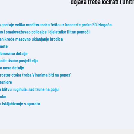
dojava treba locirati i uhiti
postaje velika mediteranska fešta uz koncerte preko 50 izlagača
đao i omalovažavao policajce i djelatnike Hitne pomoći
edan kreće masovno uklanjanje brodica
 mete
donosimo detalje
nile tisuće posjetitelja
o nove detalje
rostor otoka treba Viranima biti na ponos’
 seniore
blitvu i uginula, sad trune na polju’
sobe
u isključivanje s aparata