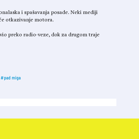
ronalaska i spašavanja posade. Neki mediji
eće otkazivanje motora.
avio preko radio-veze, dok za drugom traje
#pad miga