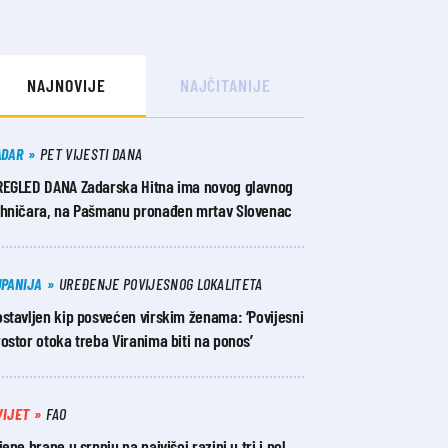
NAJNOVIJE
NAJČITANIJE
ADAR
PET VIJESTI DANA
REGLED DANA Zadarska Hitna ima novog glavnog
ehničara, na Pašmanu pronađen mrtav Slovenac
UPANIJA
UREĐENJE POVIJESNOG LOKALITETA
stavljen kip posvećen virskim ženama: ‘Povijesni
ostor otoka treba Viranima biti na ponos’
VIJET
FAO
jene hrane u srpnju na najvišoj razini u tri i pol