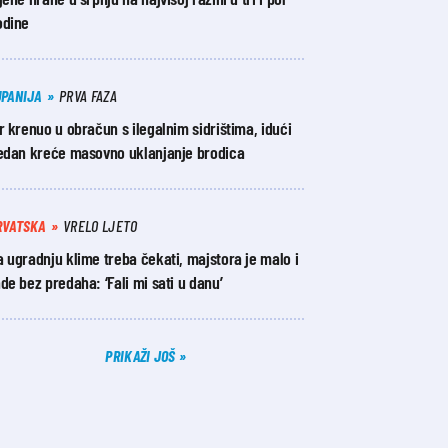
odine
UPANIJA
PRVA FAZA
r krenuo u obračun s ilegalnim sidrištima, idući
jedan kreće masovno uklanjanje brodica
RVATSKA
VRELO LJETO
 ugradnju klime treba čekati, majstora je malo i
de bez predaha: ‘Fali mi sati u danu’
PRIKAŽI JOŠ