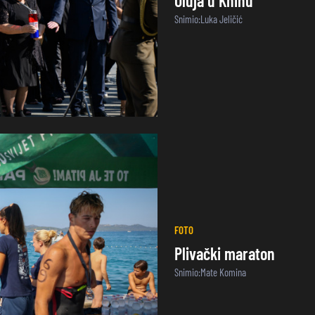
Oluja u Kninu
Snimio:Luka Jeličić
FOTO
Plivački maraton
Snimio:Mate Komina