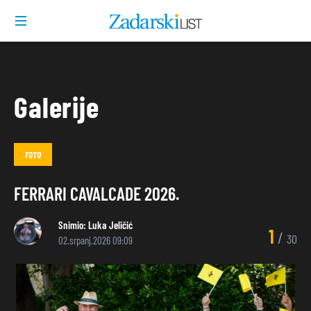
Galerije
FOTO
FERRARI CAVALCADE 2026.
Snimio:
Luka Jeličić
1
/
30
02.srpanj.2026 09:09