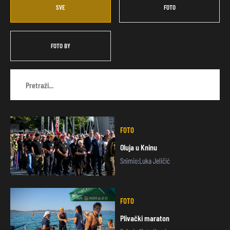
SVE
FOTO
FOTO BY
FOTO
Oluja u Kninu
Snimio:Luka Jeličić
FOTO
Plivački maraton