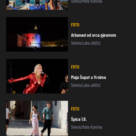
Snimio:Mate Komina
FOTO
Arbanasi od srca pjesmom
Snimio:Luka Jeličić
FOTO
Maja Šuput u Vrsima
Snimio:Luka Jeličić
FOTO
Špica 1.8.
Snimio:Mate Komina