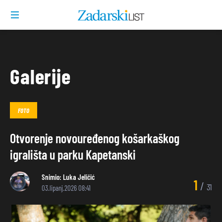
Galerije
FOTO
Otvorenje novouređenog košarkaškog
igrališta u parku Kapetanski
Snimio:
Luka Jeličić
1
/
31
03.lipanj.2026 08:41