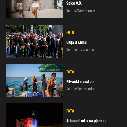
Špica 8.8.
Snimio:Mate Komina
FOTO
Oluja u Kninu
Snimio:Luka Jeličić
FOTO
Plivački maraton
Snimio:Mate Komina
FOTO
Arbanasi od srca pjesmom