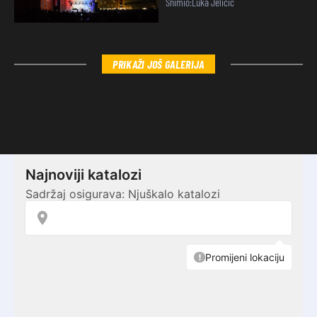
Snimio:Luka Jeličić
PRIKAŽI JOŠ GALERIJA