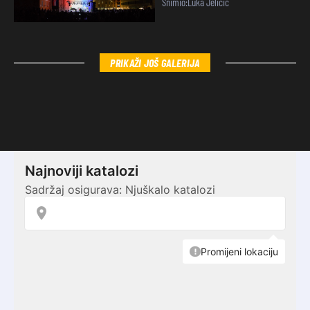
Snimio:Luka Jeličić
PRIKAŽI JOŠ GALERIJA