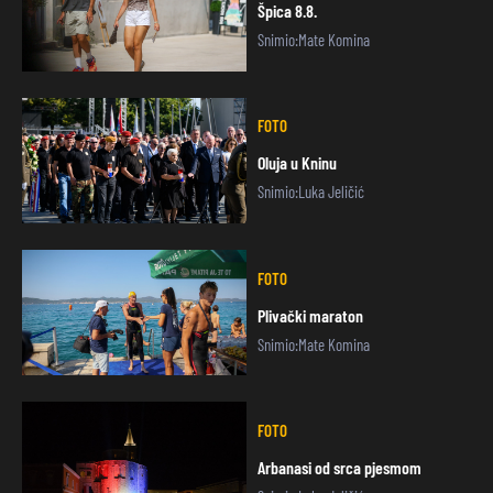
Špica 8.8.
Snimio:Mate Komina
FOTO
Oluja u Kninu
Snimio:Luka Jeličić
FOTO
Plivački maraton
Snimio:Mate Komina
FOTO
Arbanasi od srca pjesmom