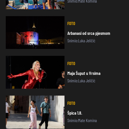
Snimio:Mate Komina
FOTO
Arbanasi od srca pjesmom
Snimio:Luka Jeličić
FOTO
Maja Šuput u Vrsima
Snimio:Luka Jeličić
FOTO
Špica 1.8.
Snimio:Mate Komina