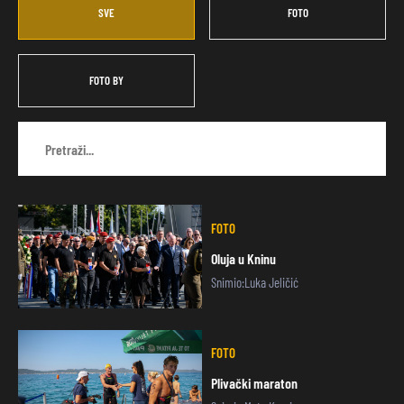
SVE
FOTO
FOTO BY
FOTO
Oluja u Kninu
Snimio:Luka Jeličić
FOTO
Plivački maraton