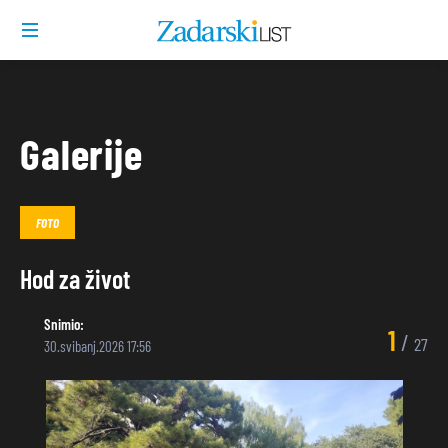
Galerije
FOTO
Hod za život
Snimio:
1
/
27
30.svibanj.2026 17:56