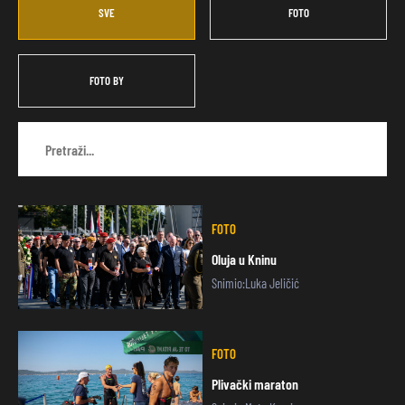
SVE
FOTO
FOTO BY
FOTO
Oluja u Kninu
Snimio:Luka Jeličić
FOTO
Plivački maraton