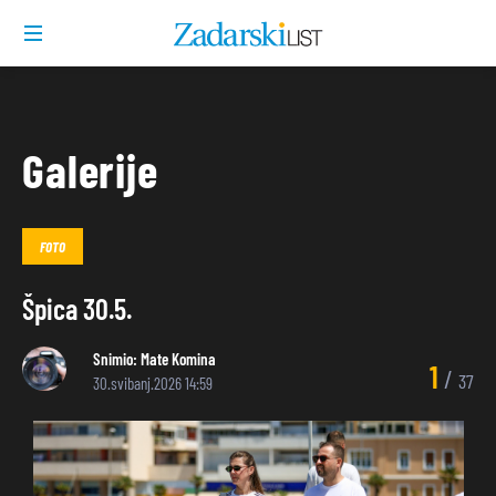
Galerije
FOTO
Špica 30.5.
Snimio:
Mate Komina
1
/
37
30.svibanj.2026 14:59