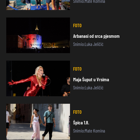
Snimio:Mate Komina
FOTO
Arbanasi od srca pjesmom
Snimio:Luka Jeličić
FOTO
Maja Šuput u Vrsima
Snimio:Luka Jeličić
FOTO
Špica 1.8.
Snimio:Mate Komina