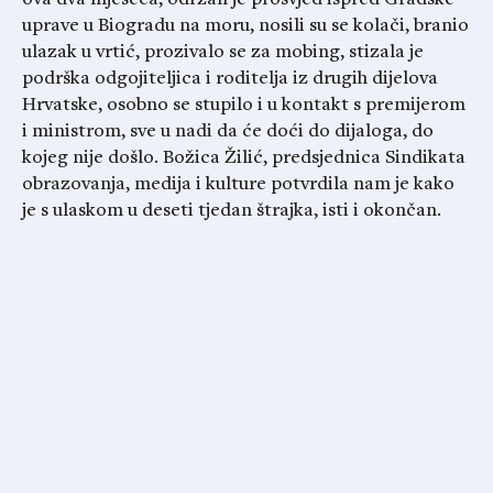
ova dva mjeseca, održan je prosvjed ispred Gradske
uprave u Biogradu na moru, nosili su se kolači, branio
ulazak u vrtić, prozivalo se za mobing, stizala je
podrška odgojiteljica i roditelja iz drugih dijelova
Hrvatske, osobno se stupilo i u kontakt s premijerom
i ministrom, sve u nadi da će doći do dijaloga, do
kojeg nije došlo. Božica Žilić, predsjednica Sindikata
obrazovanja, medija i kulture potvrdila nam je kako
je s ulaskom u deseti tjedan štrajka, isti i okončan.