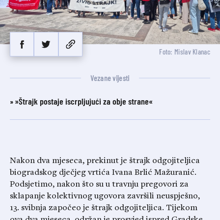
Foto: Mislav Klanac
Vezane vijesti
»Štrajk postaje iscrpljujući za obje strane«
Nakon dva mjeseca, prekinut je štrajk odgojiteljica
biogradskog dječjeg vrtića Ivana Brlić Mažuranić.
Podsjetimo, nakon što su u travnju pregovori za
sklapanje kolektivnog ugovora završili neuspješno,
13. svibnja započeo je štrajk odgojiteljica. Tijekom