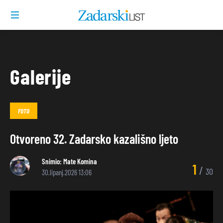
Galerije
FOTO
Otvoreno 32. Zadarsko kazališno ljeto
Snimio:
Mate Komina
1
/
30
30.lipanj.2026 13:06