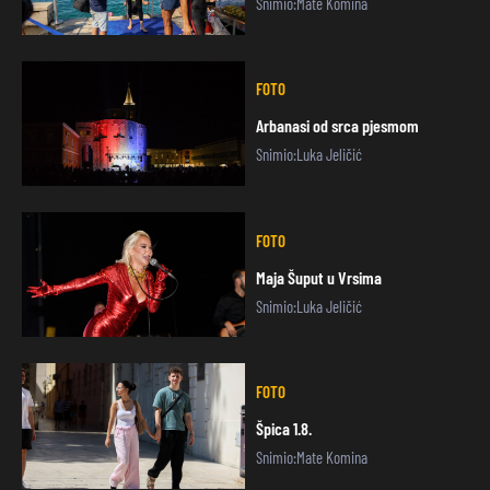
Snimio:Mate Komina
FOTO
Arbanasi od srca pjesmom
Snimio:Luka Jeličić
FOTO
Maja Šuput u Vrsima
Snimio:Luka Jeličić
FOTO
Špica 1.8.
Snimio:Mate Komina