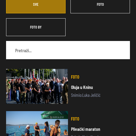
SVE
FOTO
FOTO BY
FOTO
Oluja u Kninu
Snimio:Luka Jeličić
FOTO
Plivački maraton