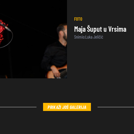
FOTO
Maja Šuput u Vrsima
Snimio:Luka Jeličić
PRIKAŽI JOŠ GALERIJA