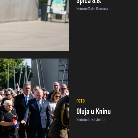
Špica 8.8.
Snimio:Mate Komina
FOTO
Oluja u Kninu
Snimio:Luka Jeličić