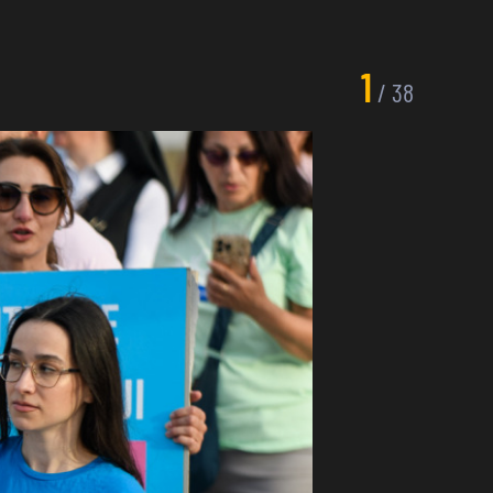
1
/
38